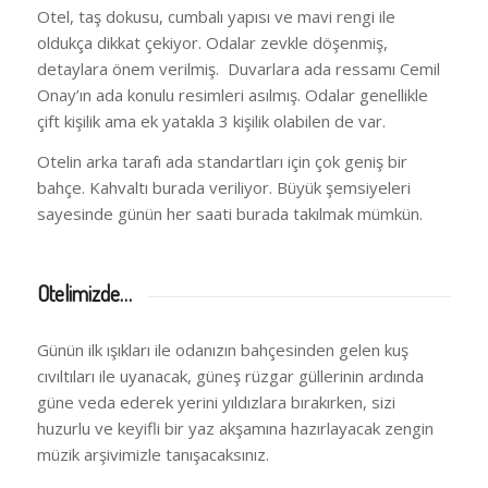
Otel, taş dokusu, cumbalı yapısı ve mavi rengi ile
oldukça dikkat çekiyor. Odalar zevkle döşenmiş,
detaylara önem verilmiş. Duvarlara ada ressamı Cemil
Onay’ın ada konulu resimleri asılmış. Odalar genellikle
çift kişilik ama ek yatakla 3 kişilik olabilen de var.
Otelin arka tarafı ada standartları için çok geniş bir
bahçe. Kahvaltı burada veriliyor. Büyük şemsiyeleri
sayesinde günün her saati burada takılmak mümkün.
Otelimizde…
Günün ilk ışıkları ile odanızın bahçesinden gelen kuş
cıvıltıları ile uyanacak, güneş rüzgar güllerinin ardında
güne veda ederek yerini yıldızlara bırakırken, sizi
huzurlu ve keyifli bir yaz akşamına hazırlayacak zengin
müzik arşivimizle tanışacaksınız.