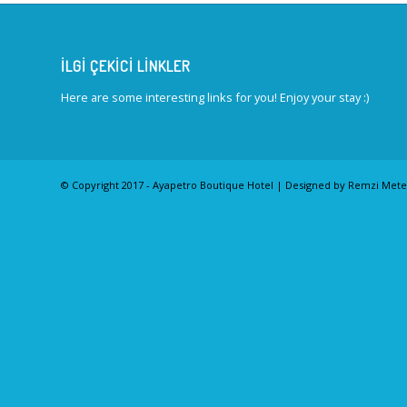
İLGI ÇEKICI LINKLER
Here are some interesting links for you! Enjoy your stay :)
© Copyright 2017 - Ayapetro Boutique Hotel | Designed by Remzi Met