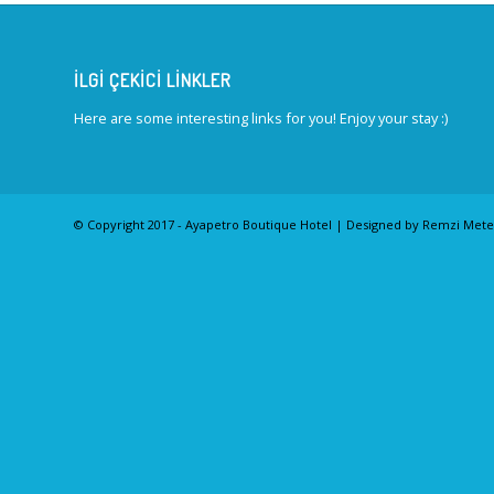
İLGI ÇEKICI LINKLER
Here are some interesting links for you! Enjoy your stay :)
© Copyright 2017 - Ayapetro Boutique Hotel | Designed by Remzi Met